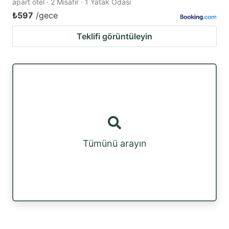
apart otel · 2 Misafir · 1 Yatak Odası
₺597
/gece
Teklifi görüntüleyin
Tümünü arayın