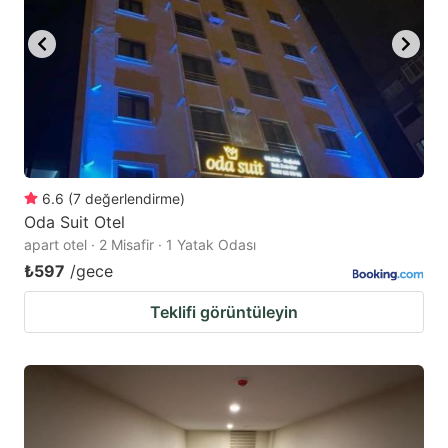
to
to
get
get
the
the
keyboard
keyboard
shortcuts
shortcuts
for
for
changing
changing
6.6
(
7
değerlendirme
)
dates.
dates.
Oda Suit Otel
apart otel · 2 Misafir · 1 Yatak Odası
₺597
/gece
Teklifi görüntüleyin