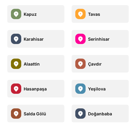
Kapuz
Tavas
Karahisar
Serinhisar
Alaattin
Çavdır
Hasanpaşa
Yeşilova
Salda Gölü
Doğanbaba