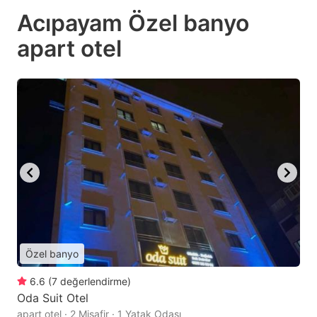
Acıpayam Özel banyo
apart otel
Özel banyo
6.6
(
7
değerlendirme
)
Oda Suit Otel
apart otel · 2 Misafir · 1 Yatak Odası