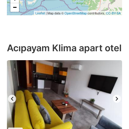
−
Leaflet
| Map data ©
OpenStreetMap
contributors,
CC-BY-SA
Acıpayam Klima apart otel