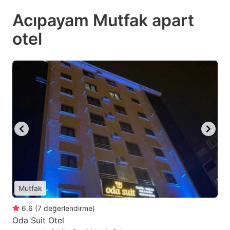
Acıpayam Mutfak apart
otel
Mutfak
6.6
(
7
değerlendirme
)
Oda Suit Otel