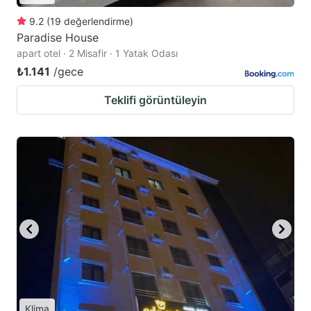
9.2
(
19
değerlendirme
)
Paradise House
apart otel · 2 Misafir · 1 Yatak Odası
₺1.141
/gece
Teklifi görüntüleyin
Klima