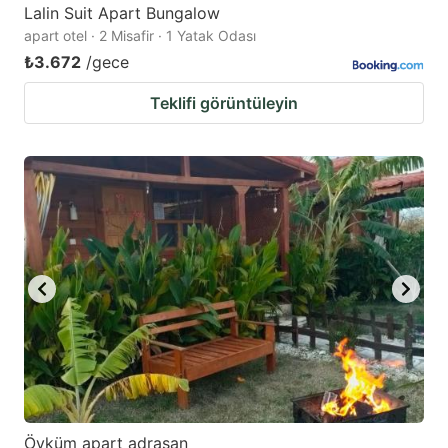
Lalin Suit Apart Bungalow
apart otel · 2 Misafir · 1 Yatak Odası
₺3.672
/gece
Teklifi görüntüleyin
Öyküm apart adrasan