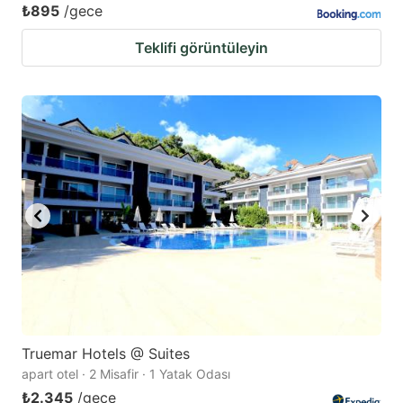
₺895
/gece
Teklifi görüntüleyin
Truemar Hotels @ Suites
apart otel · 2 Misafir · 1 Yatak Odası
₺2.345
/gece