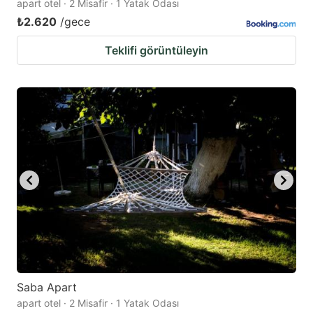
apart otel · 2 Misafir · 1 Yatak Odası
₺2.620
/gece
Teklifi görüntüleyin
Saba Apart
apart otel · 2 Misafir · 1 Yatak Odası