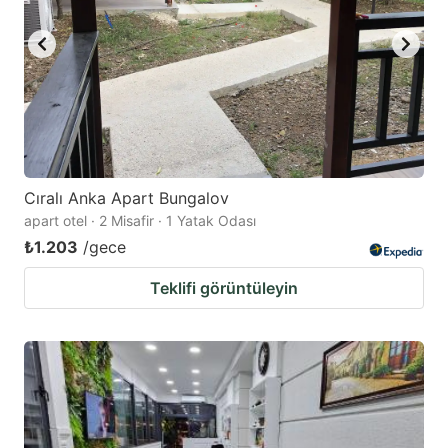
to
to
get
get
the
the
keyboard
keyboard
shortcuts
shortcuts
for
for
changing
changing
Cıralı Anka Apart Bungalov
dates.
dates.
apart otel · 2 Misafir · 1 Yatak Odası
₺1.203
/gece
Teklifi görüntüleyin