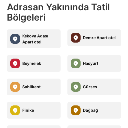
Adrasan Yakınında Tatil
Bölgeleri
Kekova Adası
Demre Apart otel
Apart otel
Beymelek
Hasyurt
Sahilkent
Gürses
Finike
Dağbağ