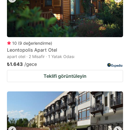
10
(
9
değerlendirme
)
Leontopolis Apart Otel
apart otel · 2 Misafir · 1 Yatak Odası
₺1.643
/gece
Teklifi görüntüleyin