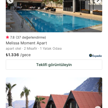
7.8
(
37
değerlendirme
)
Melissa Moment Apart
apart otel · 2 Misafir · 1 Yatak Odası
₺1.336
/gece
Teklifi görüntüleyin