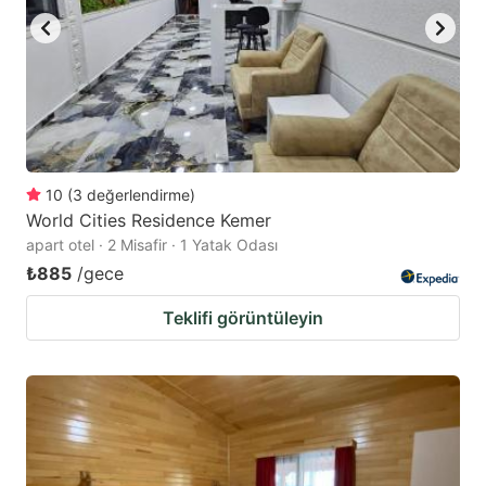
10
(
3
değerlendirme
)
World Cities Residence Kemer
apart otel · 2 Misafir · 1 Yatak Odası
₺885
/gece
Teklifi görüntüleyin