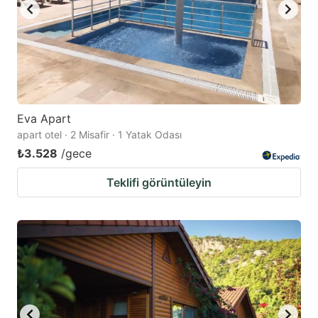
Eva Apart
apart otel · 2 Misafir · 1 Yatak Odası
₺3.528
/gece
Teklifi görüntüleyin