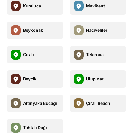
Kumluca
Mavikent
Beykonak
Hacıveliler
Çıralı
Tekirova
Beycik
Ulupınar
Altınyaka Bucağı
Çıralı Beach
Tahtalı Dağı