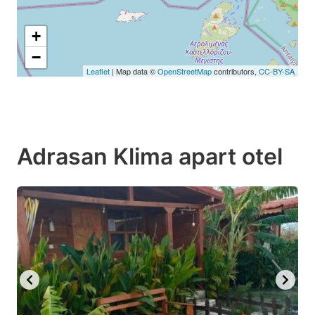
+
−
Leaflet
| Map data ©
OpenStreetMap
contributors,
CC-BY-SA
Adrasan Klima apart otel