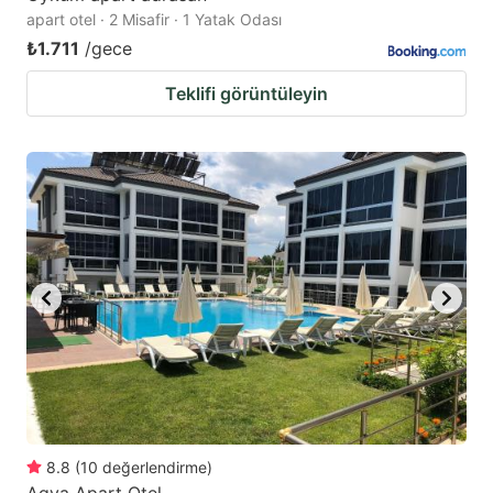
apart otel · 2 Misafir · 1 Yatak Odası
₺1.711
/gece
Teklifi görüntüleyin
8.8
(
10
değerlendirme
)