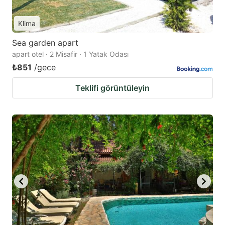
Klima
Sea garden apart
apart otel · 2 Misafir · 1 Yatak Odası
₺851
/gece
Teklifi görüntüleyin