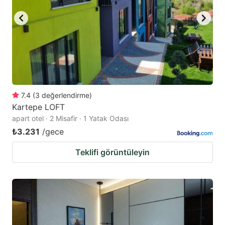
7.4
(
3
değerlendirme
)
Kartepe LOFT
apart otel · 2 Misafir · 1 Yatak Odası
₺3.231
/gece
Teklifi görüntüleyin