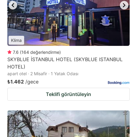
Klima
7.6
(
164
değerlendirme
)
SKYBLUE İSTANBUL HOTEL (SKYBLUE ISTANBUL
HOTEL)
apart otel · 2 Misafir · 1 Yatak Odası
₺1.462
/gece
Teklifi görüntüleyin