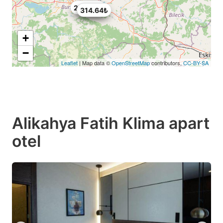
273.24₺
314.64₺
124.2₺
+
−
Leaflet
| Map data ©
OpenStreetMap
contributors,
CC-BY-SA
Alikahya Fatih Klima apart
otel