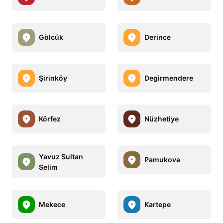
Gölcük
Derince
Şirinköy
Degirmendere
Körfez
Nüzhetiye
Yavuz Sultan
Pamukova
Selim
Mekece
Kartepe