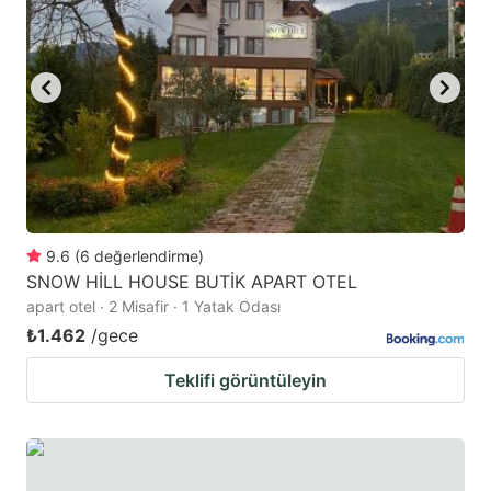
9.6
(
6
değerlendirme
)
SNOW HİLL HOUSE BUTİK APART OTEL
apart otel · 2 Misafir · 1 Yatak Odası
₺1.462
/gece
Teklifi görüntüleyin