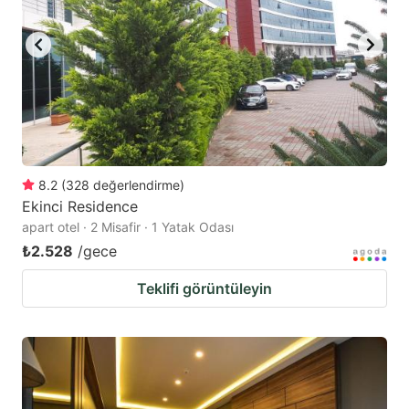
8.2
(
328
değerlendirme
)
Ekinci Residence
apart otel · 2 Misafir · 1 Yatak Odası
₺2.528
/gece
Teklifi görüntüleyin