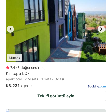
Mutfak
7.4
(
3
değerlendirme
)
Kartepe LOFT
apart otel · 2 Misafir · 1 Yatak Odası
₺3.231
/gece
Teklifi görüntüleyin