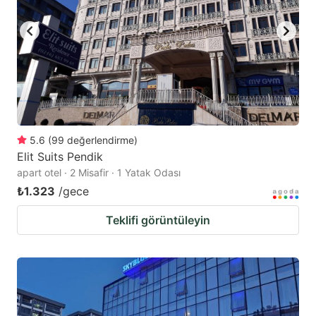
to
to
get
get
the
the
keyboard
keyboard
shortcuts
shortcuts
for
for
changing
changing
5.6
(
99
değerlendirme
)
dates.
dates.
Elit Suits Pendik
apart otel · 2 Misafir · 1 Yatak Odası
₺1.323
/gece
Teklifi görüntüleyin