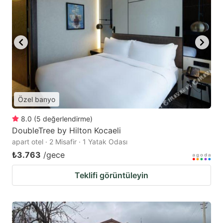
Özel banyo
8.0
(
5
değerlendirme
)
DoubleTree by Hilton Kocaeli
apart otel · 2 Misafir · 1 Yatak Odası
₺3.763
/gece
Teklifi görüntüleyin