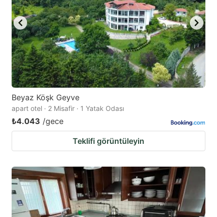
Beyaz Köşk Geyve
apart otel · 2 Misafir · 1 Yatak Odası
₺4.043
/gece
Teklifi görüntüleyin