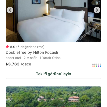
8.0
(
5
değerlendirme
)
DoubleTree by Hilton Kocaeli
apart otel · 2 Misafir · 1 Yatak Odası
₺3.763
/gece
Teklifi görüntüleyin