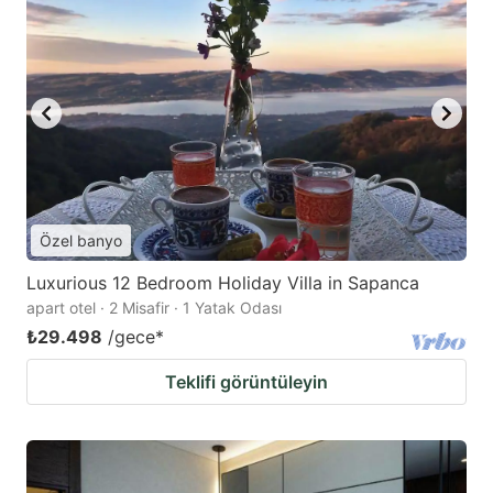
Özel banyo
Luxurious 12 Bedroom Holiday Villa in Sapanca
apart otel · 2 Misafir · 1 Yatak Odası
₺29.498
/gece
*
Teklifi görüntüleyin