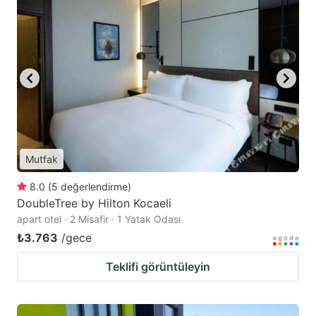
Mutfak
8.0
(
5
değerlendirme
)
DoubleTree by Hilton Kocaeli
apart otel · 2 Misafir · 1 Yatak Odası
₺3.763
/gece
Teklifi görüntüleyin