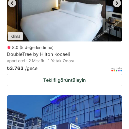
Klima
8.0
(
5
değerlendirme
)
DoubleTree by Hilton Kocaeli
apart otel · 2 Misafir · 1 Yatak Odası
₺3.763
/gece
Teklifi görüntüleyin