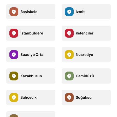
Başiskele
İzmit
İstanbuldere
Ketenciler
Suadiye Orta
Nusretiye
Kazakburun
Camidüzü
Bahcecik
Soğuksu