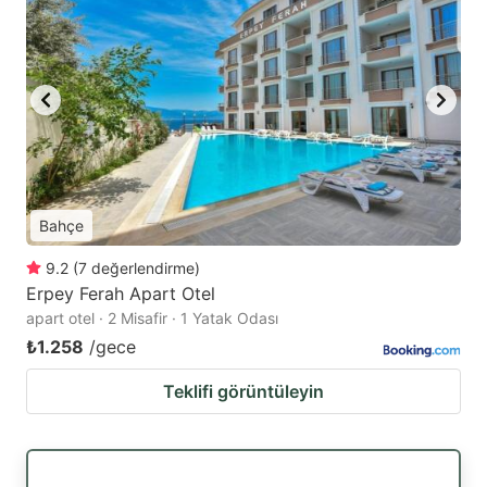
Bahçe
9.2
(
7
değerlendirme
)
Erpey Ferah Apart Otel
apart otel · 2 Misafir · 1 Yatak Odası
₺1.258
/gece
Teklifi görüntüleyin