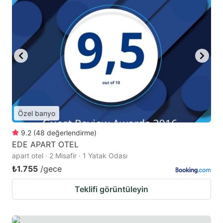
Özel banyo
9.2
(
48
değerlendirme
)
EDE APART OTEL
apart otel · 2 Misafir · 1 Yatak Odası
₺1.755
/gece
Teklifi görüntüleyin