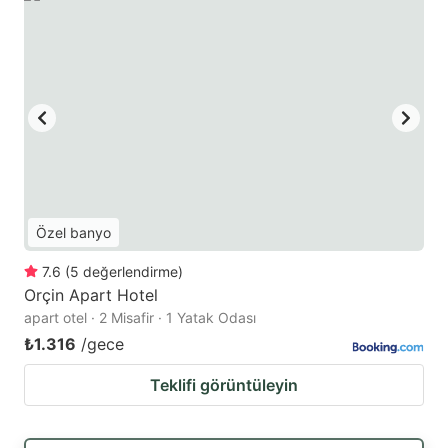
Özel banyo
7.6
(
5
değerlendirme
)
Orçin Apart Hotel
apart otel · 2 Misafir · 1 Yatak Odası
₺1.316
/gece
Teklifi görüntüleyin