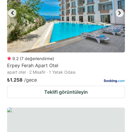
to
to
get
get
the
the
keyboard
keyboard
shortcuts
shortcuts
for
for
changing
changing
9.2
(
7
değerlendirme
)
dates.
dates.
Erpey Ferah Apart Otel
apart otel · 2 Misafir · 1 Yatak Odası
₺1.258
/gece
Teklifi görüntüleyin