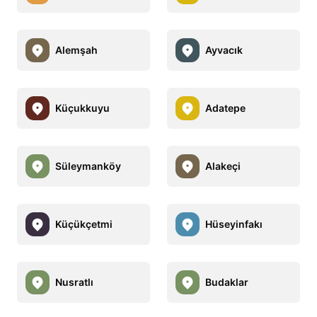
Alemşah
Ayvacık
Küçukkuyu
Adatepe
Süleymanköy
Alakeçi
Küçükçetmi
Hüseyinfakı
Nusratlı
Budaklar