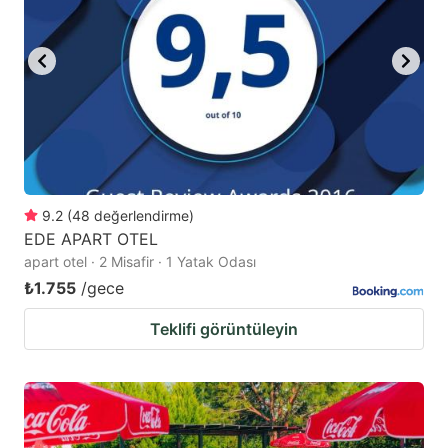
9.2
(
48
değerlendirme
)
EDE APART OTEL
apart otel · 2 Misafir · 1 Yatak Odası
₺1.755
/gece
Teklifi görüntüleyin