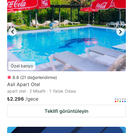
Özel banyo
8.8
(
21
değerlendirme
)
Asil Apart Otel
apart otel · 2 Misafir · 1 Yatak Odası
₺2.296
/gece
Teklifi görüntüleyin