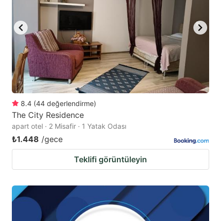
8.4
(
44
değerlendirme
)
The City Residence
apart otel · 2 Misafir · 1 Yatak Odası
₺1.448
/gece
Teklifi görüntüleyin