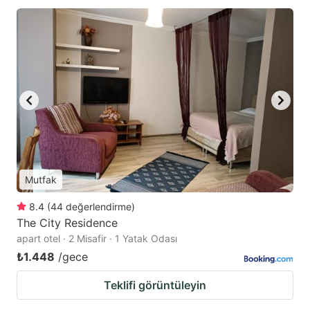
Mutfak
8.4
(
44
değerlendirme
)
The City Residence
apart otel · 2 Misafir · 1 Yatak Odası
₺1.448
/gece
Teklifi görüntüleyin