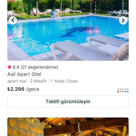
8.8
(
21
değerlendirme
)
Asil Apart Otel
apart otel · 2 Misafir · 1 Yatak Odası
₺2.296
/gece
Teklifi görüntüleyin