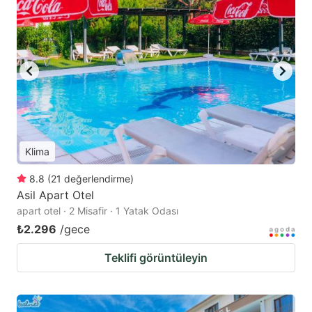
Klima
8.8
(
21
değerlendirme
)
Asil Apart Otel
apart otel · 2 Misafir · 1 Yatak Odası
₺2.296
/gece
Teklifi görüntüleyin