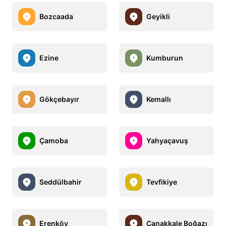
Bozcaada
Geyikli
Ezine
Kumburun
Gökçebayır
Kemallı
Çamoba
Yahyaçavuş
Seddülbahir
Tevfikiye
Erenköy
Çanakkale Boğazı