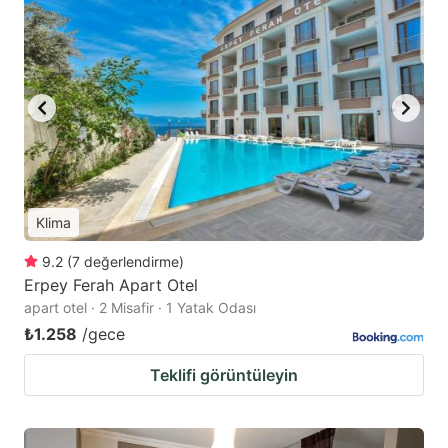
Klima
9.2
(
7
değerlendirme
)
Erpey Ferah Apart Otel
apart otel · 2 Misafir · 1 Yatak Odası
₺1.258
/gece
Teklifi görüntüleyin