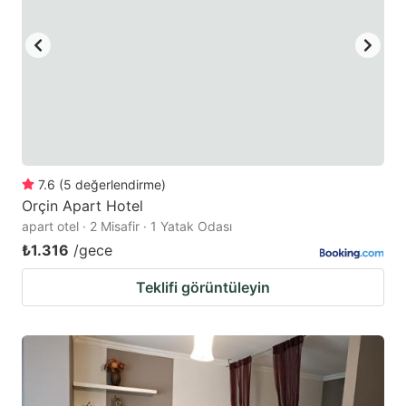
7.6
(
5
değerlendirme
)
Orçin Apart Hotel
apart otel · 2 Misafir · 1 Yatak Odası
₺1.316
/gece
Teklifi görüntüleyin