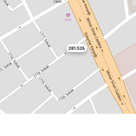
281.52₺