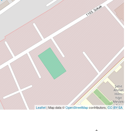
Leaflet
| Map data ©
OpenStreetMap
contributors,
CC-BY-SA
+