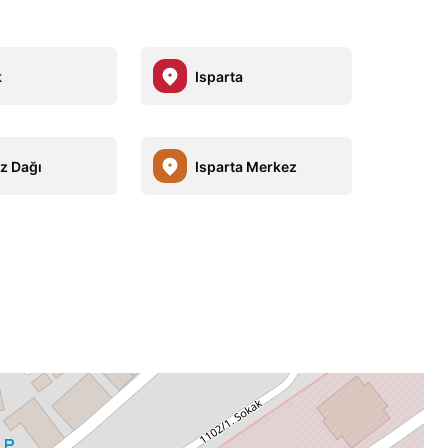
k
Isparta
z Dağı
Isparta Merkez