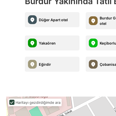
Burdur Yakınında Tatil 
Burdur G
Düğer Apart otel
otel
Yakaören
Keçiborl
Eğirdir
Çobanis
Haritayı gezdirdiğimde ara