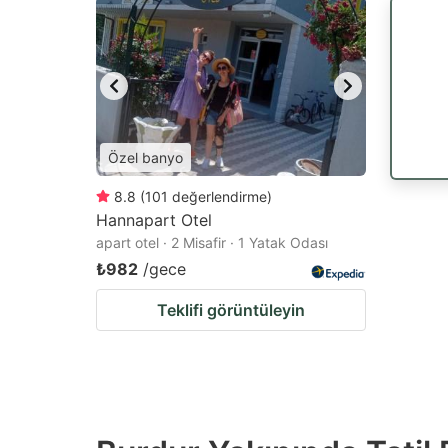
question
qu
mark
m
key
k
to
to
get
ge
Özel banyo
the
th
keyboard
k
8.8
(
101
değerlendirme
)
Hannapart Otel
shortcuts
sh
apart otel · 2 Misafir · 1 Yatak Odası
for
fo
₺982
/gece
changing
c
Teklifi görüntüleyin
dates.
da