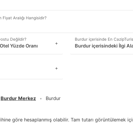
 Fiyat Aralığı Hangisidir?
ostu Değildir?
Burdur içerisinde En CazipTurist
+
 Otel Yüzde Oranı
Burdur içerisindeki İlgi Al
+
Burdur Merkez
Burdur
arihine göre hesaplanmış olabilir. Tam tutarı görüntülemek için