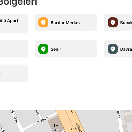
Bölgeleri
ölü Apart
Burdur Merkez
Buca
u
Senir
Davra
a