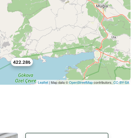
422.28₺
Leaflet
| Map data ©
OpenStreetMap
contributors,
CC-BY-SA