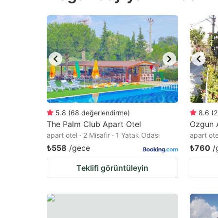
question
qu
mark
m
key
k
to
to
get
ge
the
th
keyboard
k
shortcuts
sh
5.8
(
68
değerlendirme
)
8.6
(
2
The Palm Club Apart Otel
for
Ozgun A
fo
apart otel · 2 Misafir · 1 Yatak Odası
apart ote
changing
c
₺558
/gece
₺760
/
dates.
da
Teklifi görüntüleyin