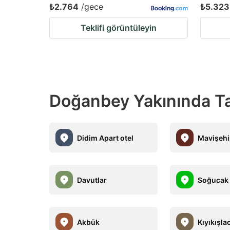
₺2.764
/gece
₺5.323
Teklifi görüntüleyin
Doğanbey Yakınında Tat
Didim Apart otel
Mavişehir
Davutlar
Soğucak
Akbük
Kıyıkışla