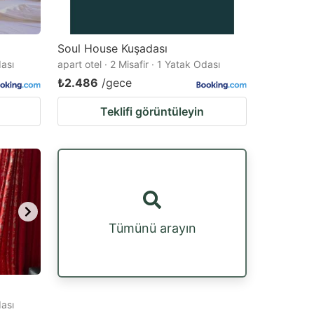
Soul House Kuşadası
dası
apart otel · 2 Misafir · 1 Yatak Odası
₺2.486
/gece
Teklifi görüntüleyin
Tümünü arayın
dası