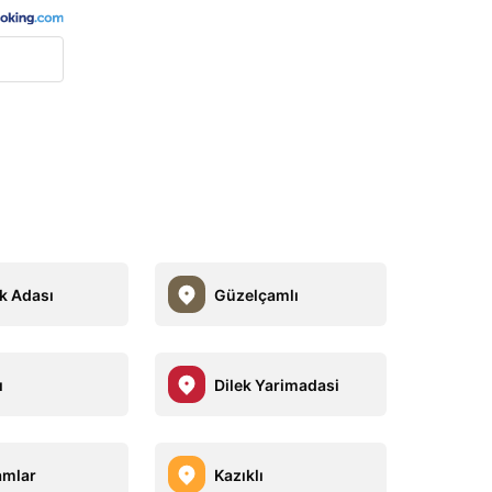
k Adası
Güzelçamlı
ı
Dilek Yarimadasi
amlar
Kazıklı