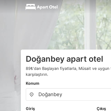
Doğanbey apart otel
89₺'dan Başlayan fiyatlarla, Müsait ve uygun f
karşılaştırın.
Konum
Giriş
Çıkış