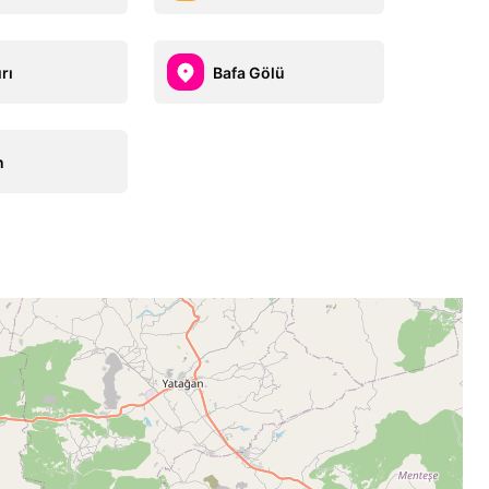
rı
Bafa Gölü
n