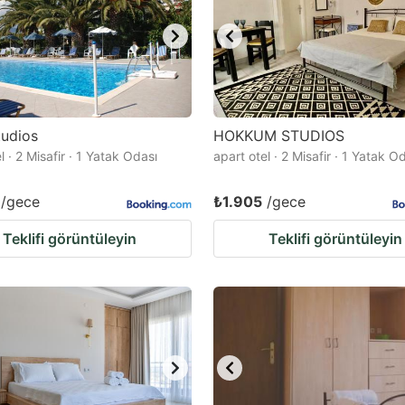
tudios
HOKKUM STUDIOS
l · 2 Misafir · 1 Yatak Odası
apart otel · 2 Misafir · 1 Yatak O
/gece
₺1.905
/gece
Teklifi görüntüleyin
Teklifi görüntüleyin