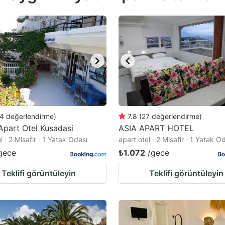
estion
ark
ey
t
e
eyboard
ortcuts
4
değerlendirme
)
7.8
(
27
değerlendirme
)
part Otel Kusadasi
r
ASIA APART HOTEL
l · 2 Misafir · 1 Yatak Odası
apart otel · 2 Misafir · 1 Yatak O
hanging
gece
₺1.072
/gece
tes.
Teklifi görüntüleyin
Teklifi görüntüleyin