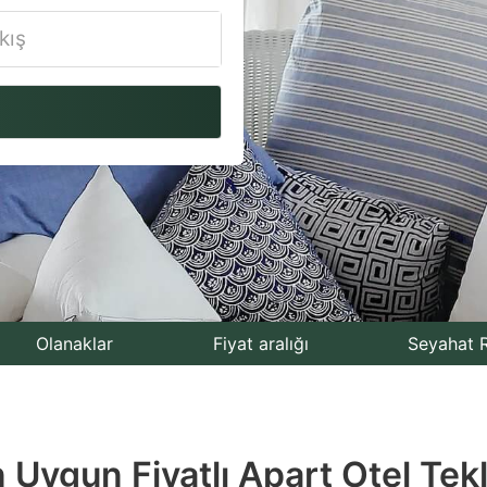
vigate
ackward
teract
th
e
lendar
nd
lect
Olanaklar
Fiyat aralığı
Seyahat R
te.
ess
ygun Fiyatlı Apart Otel Tekli
e