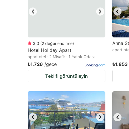
Anna S
3.0
(
2
değerlendirme
)
Hotel Holiday Apart
apart ote
apart otel · 2 Misafir · 1 Yatak Odası
₺1.726
/gece
₺1.853
Teklifi görüntüleyin