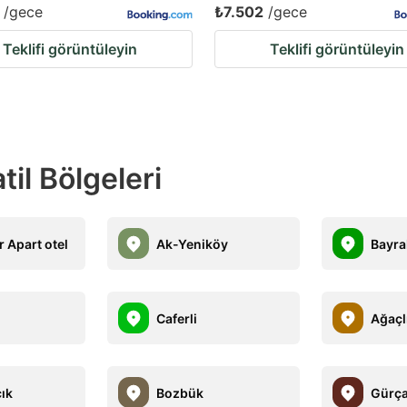
/gece
₺7.502
/gece
Teklifi görüntüleyin
Teklifi görüntüleyin
il Bölgeleri
 Apart otel
Ak-Yeniköy
Bayra
Caferli
Ağaçl
cık
Bozbük
Gürç