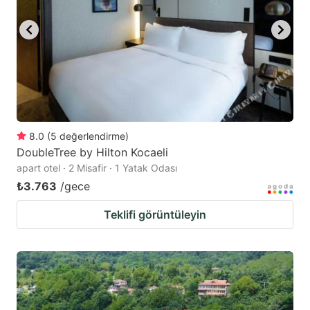
8.0
(
5
değerlendirme
)
DoubleTree by Hilton Kocaeli
apart otel · 2 Misafir · 1 Yatak Odası
₺3.763
/gece
Teklifi görüntüleyin