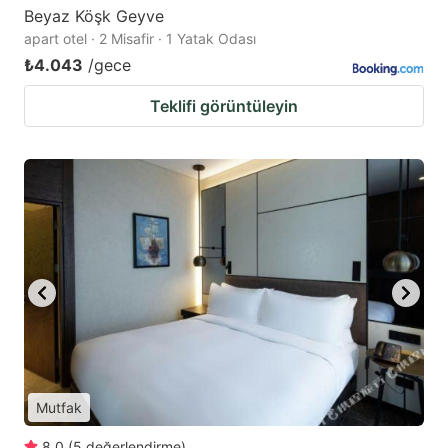
Beyaz Köşk Geyve
apart otel · 2 Misafir · 1 Yatak Odası
₺4.043
/gece
Teklifi görüntüleyin
Mutfak
8.0
(
5
değerlendirme
)