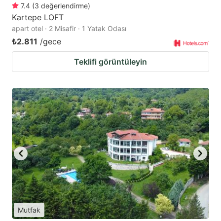
7.4
(
3
değerlendirme
)
Kartepe LOFT
apart otel · 2 Misafir · 1 Yatak Odası
₺2.811
/gece
Teklifi görüntüleyin
Mutfak