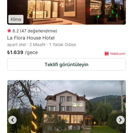
Klima
8.2
(
47
değerlendirme
)
La Flora House Hotel
apart otel · 2 Misafir · 1 Yatak Odası
₺1.639
/gece
Teklifi görüntüleyin