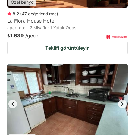
Özel banyo
8.2
(
47
değerlendirme
)
La Flora House Hotel
apart otel · 2 Misafir · 1 Yatak Odası
₺1.639
/gece
Teklifi görüntüleyin