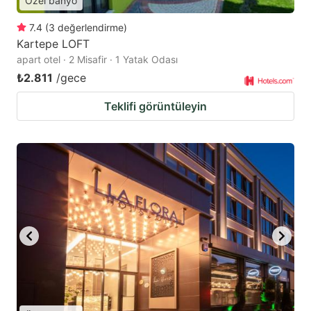
Özel banyo
7.4
(
3
değerlendirme
)
Kartepe LOFT
apart otel · 2 Misafir · 1 Yatak Odası
₺2.811
/gece
Teklifi görüntüleyin