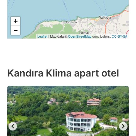
+
−
Leaflet
| Map data ©
OpenStreetMap
contributors,
CC-BY-SA
107.64₺
Kandıra Klima apart otel