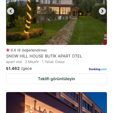
to
to
get
get
the
the
keyboard
keyboard
shortcuts
shortcuts
for
for
changing
changing
9.6
(
6
değerlendirme
)
dates.
dates.
SNOW HİLL HOUSE BUTİK APART OTEL
apart otel · 2 Misafir · 1 Yatak Odası
₺1.462
/gece
Teklifi görüntüleyin