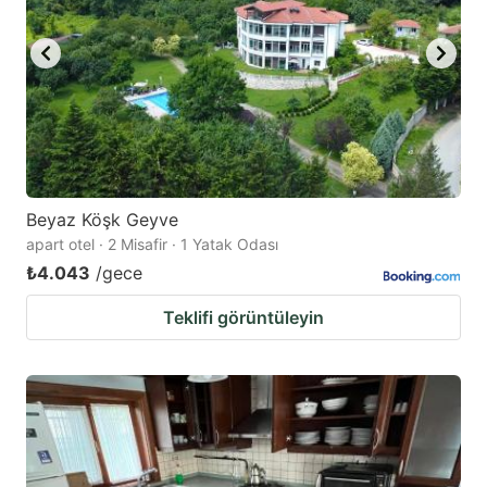
Beyaz Köşk Geyve
apart otel · 2 Misafir · 1 Yatak Odası
₺4.043
/gece
Teklifi görüntüleyin