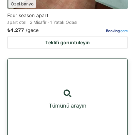
Özel banyo
Four season apart
apart otel · 2 Misafir · 1 Yatak Odası
₺4.277
/gece
Teklifi görüntüleyin
Tümünü arayın