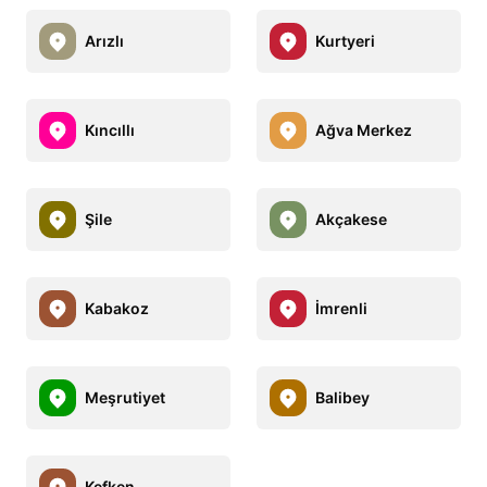
Arızlı
Kurtyeri
Kıncıllı
Ağva Merkez
Şile
Akçakese
Kabakoz
İmrenli
Meşrutiyet
Balibey
Kefken