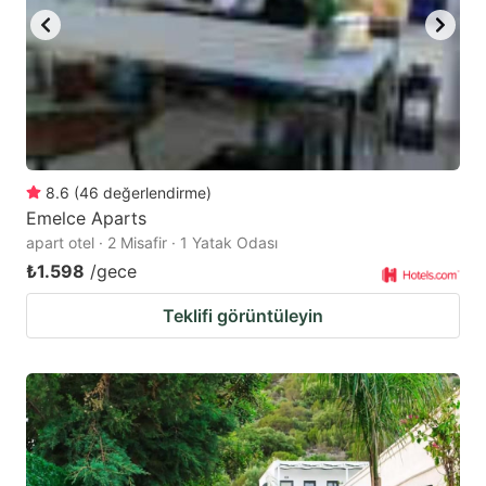
8.6
(
46
değerlendirme
)
Emelce Aparts
apart otel · 2 Misafir · 1 Yatak Odası
₺1.598
/gece
Teklifi görüntüleyin