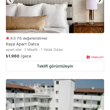
9.0
(
15
değerlendirme
)
Kaya Apart Datca
apart otel · 2 Misafir · 1 Yatak Odası
₺1.960
/gece
Teklifi görüntüleyin