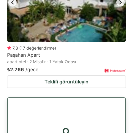
7.8
(
17
değerlendirme
)
Paşahan Apart
apart otel · 2 Misafir · 1 Yatak Odası
₺2.766
/gece
Teklifi görüntüleyin