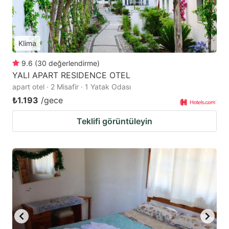
Klima
9.6
(
30
değerlendirme
)
YALI APART RESIDENCE OTEL
apart otel · 2 Misafir · 1 Yatak Odası
₺1.193
/gece
Teklifi görüntüleyin