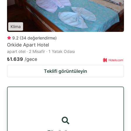
Klima
9.2
(
34
değerlendirme
)
Orkide Apart Hotel
apart otel · 2 Misafir · 1 Yatak Odası
₺1.639
/gece
Teklifi görüntüleyin