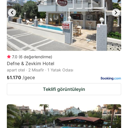
to
to
get
get
the
the
keyboard
keyboard
shortcuts
shortcuts
for
for
changing
changing
7.0
(
6
değerlendirme
)
dates.
dates.
Defne & Zevkim Hotel
apart otel · 2 Misafir · 1 Yatak Odası
₺1.170
/gece
Teklifi görüntüleyin