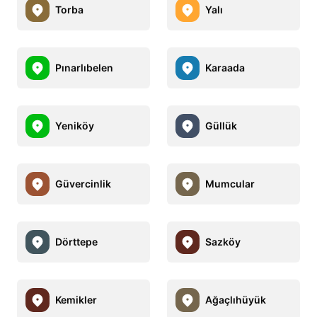
Torba
Yalı
Pınarlıbelen
Karaada
Yeniköy
Güllük
Güvercinlik
Mumcular
Dörttepe
Sazköy
Kemikler
Ağaçlıhüyük