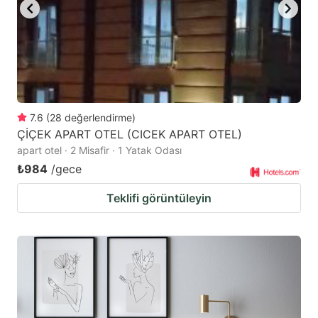
7.6
(
28
değerlendirme
)
ÇİÇEK APART OTEL (CICEK APART OTEL)
apart otel · 2 Misafir · 1 Yatak Odası
₺984
/gece
Teklifi görüntüleyin