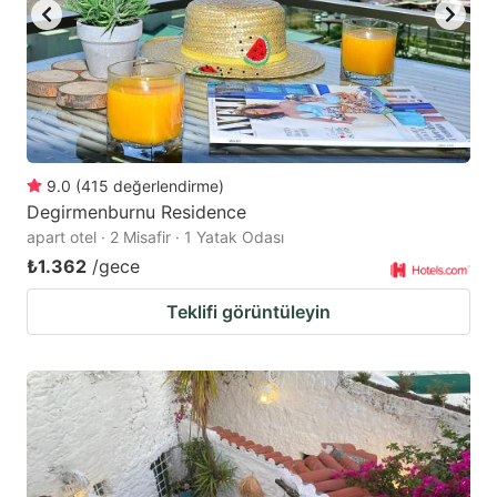
9.0
(
415
değerlendirme
)
Degirmenburnu Residence
apart otel · 2 Misafir · 1 Yatak Odası
₺1.362
/gece
Teklifi görüntüleyin