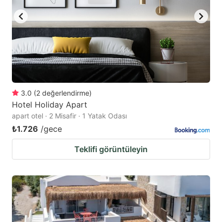
3.0
(
2
değerlendirme
)
Hotel Holiday Apart
apart otel · 2 Misafir · 1 Yatak Odası
₺1.726
/gece
Teklifi görüntüleyin