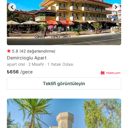
5.8
(
42
değerlendirme
)
Demircioglu Apart
apart otel · 2 Misafir · 1 Yatak Odası
₺656
/gece
Teklifi görüntüleyin