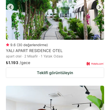
9.6
(
30
değerlendirme
)
YALI APART RESIDENCE OTEL
apart otel · 2 Misafir · 1 Yatak Odası
₺1.193
/gece
Teklifi görüntüleyin