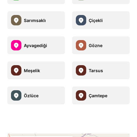
Sarımsaklı
Çiçekli
Ayvagediği
Gözne
Meşelik
Tarsus
Özlüce
Çamtepe