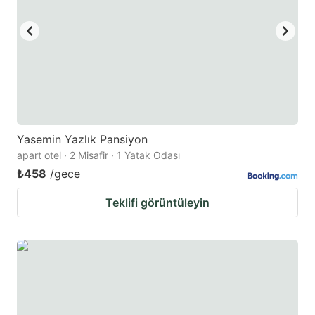
to
to
get
get
the
the
keyboard
keyboard
shortcuts
shortcuts
for
for
changing
changing
Yasemin Yazlık Pansiyon
dates.
dates.
apart otel · 2 Misafir · 1 Yatak Odası
₺458
/gece
Teklifi görüntüleyin