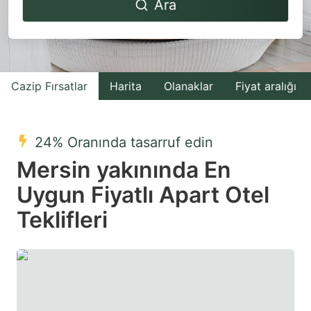
Ara
forward
backward
to
to
interact
interact
with
with
Cazip Fırsatlar
Harita
Olanaklar
Fiyat aralığı
the
the
calendar
calendar
and
and
24% Oranında tasarruf edin
select
select
Mersin yakınında En
a
a
Uygun Fiyatlı Apart Otel
date.
date.
Teklifleri
Press
Press
the
the
question
question
mark
mark
key
key