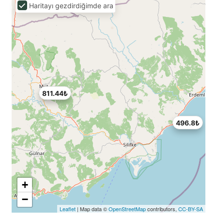
Haritayı gezdirdiğimde ara
811.44₺
496.8₺
+
−
Leaflet
| Map data ©
OpenStreetMap
contributors,
CC-BY-SA