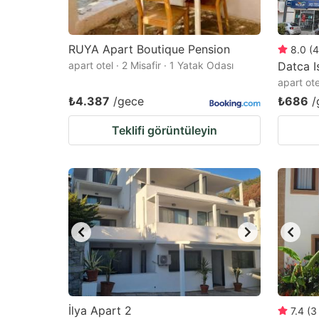
RUYA Apart Boutique Pension
8.0
(
4
apart otel · 2 Misafir · 1 Yatak Odası
Datca I
apart ote
₺4.387
/gece
₺686
/
Teklifi görüntüleyin
İlya Apart 2
7.4
(
3