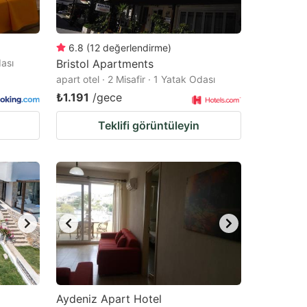
6.8
(
12
değerlendirme
)
dası
Bristol Apartments
apart otel · 2 Misafir · 1 Yatak Odası
₺1.191
/gece
Teklifi görüntüleyin
Aydeniz Apart Hotel