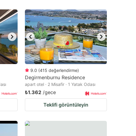
9.0
(
415
değerlendirme
)
Degirmenburnu Residence
dası
apart otel · 2 Misafir · 1 Yatak Odası
₺1.362
/gece
Teklifi görüntüleyin