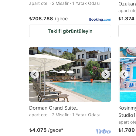
apart otel · 2 Misafir · 1 Yatak Odası
Ozukara
apart ote
₺208.788
/gece
₺1.374
Teklifi görüntüleyin
Dorman Grand Suite..
Kosinmy
apart otel · 2 Misafir · 1 Yatak Odası
Studio1
apart ote
₺4.075
/gece
*
₺1.780