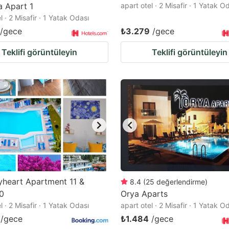
 Apart 1
apart otel · 2 Misafir · 1 Yatak O
l · 2 Misafir · 1 Yatak Odası
/gece
₺3.279
/gece
Teklifi görüntüleyin
Teklifi görüntüleyin
heart Apartment 11 &
8.4
(
25
değerlendirme
)
0
Orya Aparts
l · 2 Misafir · 1 Yatak Odası
apart otel · 2 Misafir · 1 Yatak O
/gece
₺1.484
/gece