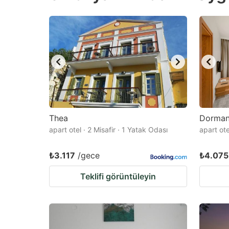
question
qu
mark
m
key
k
to
to
get
ge
the
th
keyboard
k
shortcuts
sh
Thea
Dorman 
apart otel · 2 Misafir · 1 Yatak Odası
for
apart ote
fo
changing
c
₺3.117
/gece
₺4.075
dates.
da
Teklifi görüntüleyin