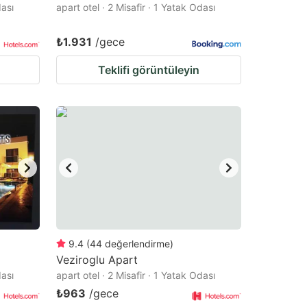
dası
apart otel · 2 Misafir · 1 Yatak Odası
₺1.931
/gece
Teklifi görüntüleyin
9.4
(
44
değerlendirme
)
Veziroglu Apart
dası
apart otel · 2 Misafir · 1 Yatak Odası
₺963
/gece