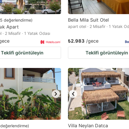
Bella Mila Suit Otel
5
değerlendirme
)
sık Apart
apart otel · 2 Misafir · 1 Yatak O
l · 2 Misafir · 1 Yatak Odası
gece
₺2.983
/gece
Teklifi görüntüleyin
Teklifi görüntüleyin
Villa Neylan Datca
değerlendirme
)