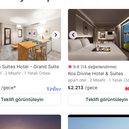
estion
ark
ey
t
e
eyboard
ortcuts
Suites Hotel - Grand Suite
9.6
(
14
değerlendirme
)
l · 2 Misafir · 1 Yatak Odası
r
Kos Divine Hotel & Suites
apart otel · 2 Misafir · 1 Yatak O
hanging
/gece
*
₺2.213
/gece
tes.
Teklifi görüntüleyin
Teklifi görüntüleyin