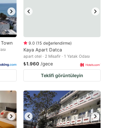
s Town
9.0
(
15
değerlendirme
)
dası
Kaya Apart Datca
apart otel · 2 Misafir · 1 Yatak Odası
₺1.960
/gece
Teklifi görüntüleyin