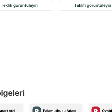
Teklifi görüntüleyin
Teklifi görüntüleyin
lgeleri
part otel
Palamutbuku Adası
Ovab