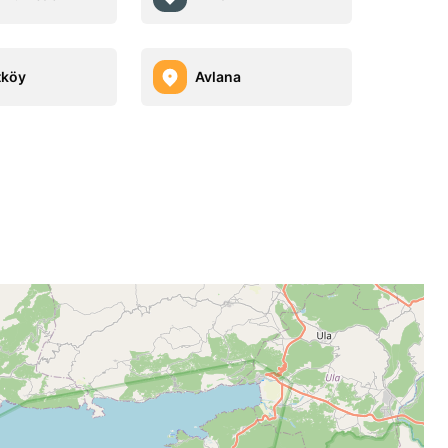
tköy
Avlana