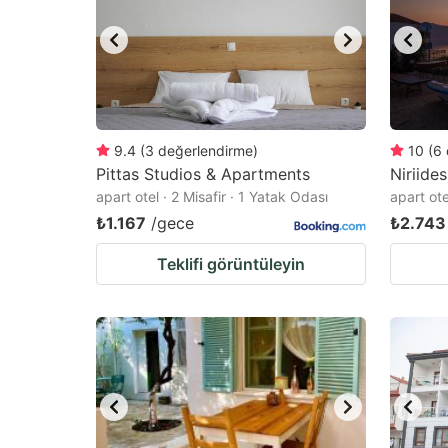
9.4
(
3
değerlendirme
)
10
(
6
Pittas Studios & Apartments
Niriide
apart otel · 2 Misafir · 1 Yatak Odası
apart ote
₺1.167
/gece
₺2.743
Teklifi görüntüleyin