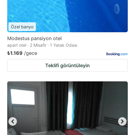
to
to
get
get
the
the
Özel banyo
keyboard
keyboard
Modestus pansiyon otel
shortcuts
shortcuts
apart otel · 2 Misafir · 1 Yatak Odası
for
for
₺1.169
/gece
changing
changing
Teklifi görüntüleyin
dates.
dates.