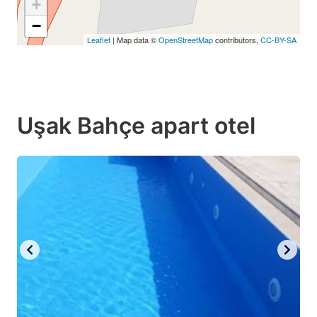
+
−
Leaflet
| Map data ©
OpenStreetMap
contributors,
CC-BY-SA
Uşak Bahçe apart otel