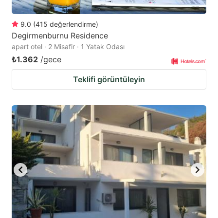
9.0
(
415
değerlendirme
)
Degirmenburnu Residence
apart otel · 2 Misafir · 1 Yatak Odası
₺1.362
/gece
Teklifi görüntüleyin