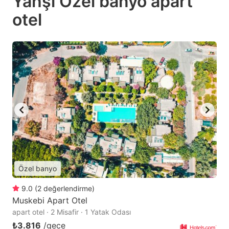
Yahşi Özel banyo apart
otel
Özel banyo
9.0
(
2
değerlendirme
)
Muskebi Apart Otel
apart otel · 2 Misafir · 1 Yatak Odası
₺3.816
/gece