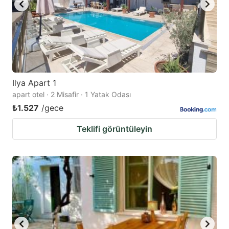
to
to
get
get
the
the
keyboard
keyboard
shortcuts
shortcuts
for
for
Ilya Apart 1
apart otel · 2 Misafir · 1 Yatak Odası
changing
changing
₺1.527
/gece
dates.
dates.
Teklifi görüntüleyin