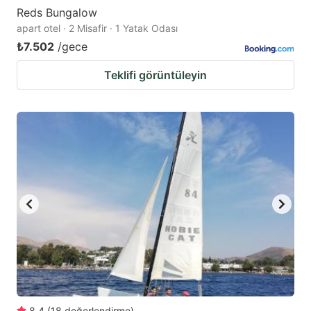
Reds Bungalow
apart otel · 2 Misafir · 1 Yatak Odası
₺7.502
/gece
Teklifi görüntüleyin
8.4
(
18
değerlendirme
)