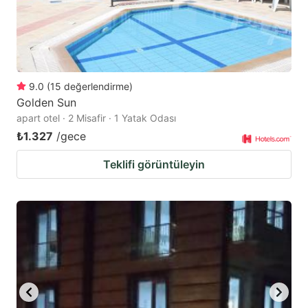
9.0
(
15
değerlendirme
)
Golden Sun
apart otel · 2 Misafir · 1 Yatak Odası
₺1.327
/gece
Teklifi görüntüleyin