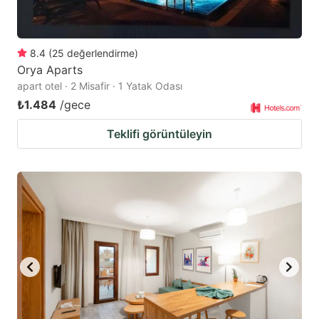
8.4
(
25
değerlendirme
)
Orya Aparts
apart otel · 2 Misafir · 1 Yatak Odası
₺1.484
/gece
Teklifi görüntüleyin