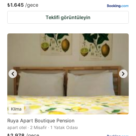
₺1.645
/gece
Teklifi görüntüleyin
Klima
Ruya Apart Boutique Pension
apart otel · 2 Misafir · 1 Yatak Odası
₺2.978
/gece