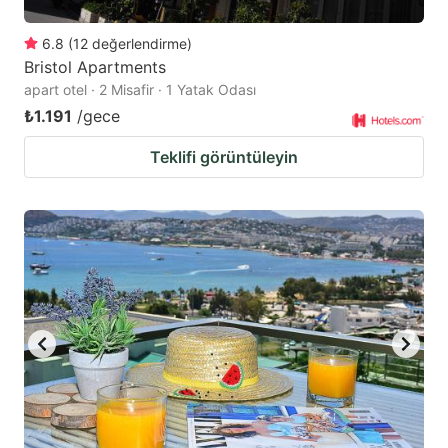
6.8
(
12
değerlendirme
)
Bristol Apartments
apart otel · 2 Misafir · 1 Yatak Odası
₺1.191
/gece
Teklifi görüntüleyin