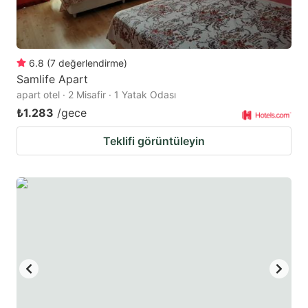
to
to
get
get
the
the
6.8
(
7
değerlendirme
)
keyboard
keyboard
Samlife Apart
shortcuts
shortcuts
apart otel · 2 Misafir · 1 Yatak Odası
for
for
₺1.283
/gece
changing
changing
Teklifi görüntüleyin
dates.
dates.