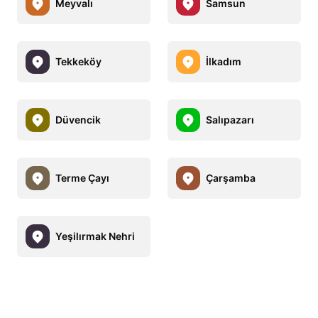
Meyvalı
Samsun
Tekkeköy
İlkadım
Düvencik
Salıpazarı
Terme Çayı
Çarşamba
Yeşilırmak Nehri