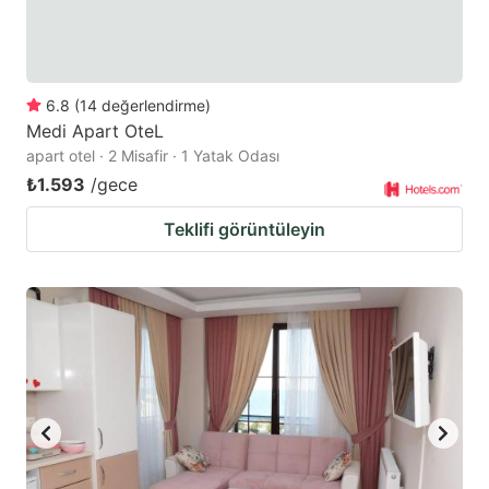
6.8
(
14
değerlendirme
)
Medi Apart OteL
apart otel · 2 Misafir · 1 Yatak Odası
₺1.593
/gece
Teklifi görüntüleyin