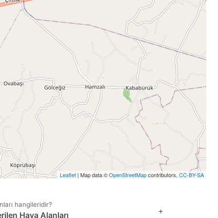
Leaflet
| Map data ©
OpenStreetMap
contributors,
CC-BY-SA
ları hangileridir?
+
ilen Hava Alanları