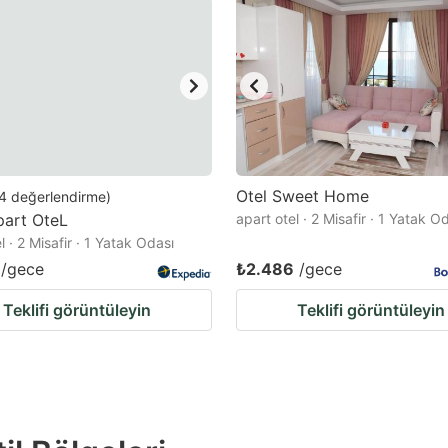
estion
ark
ey
t
e
eyboard
Otel Sweet Home
4
değerlendirme
)
part OteL
apart otel · 2 Misafir · 1 Yatak O
ortcuts
l · 2 Misafir · 1 Yatak Odası
r
/gece
₺2.486
/gece
hanging
Teklifi görüntüleyin
Teklifi görüntüleyin
tes.