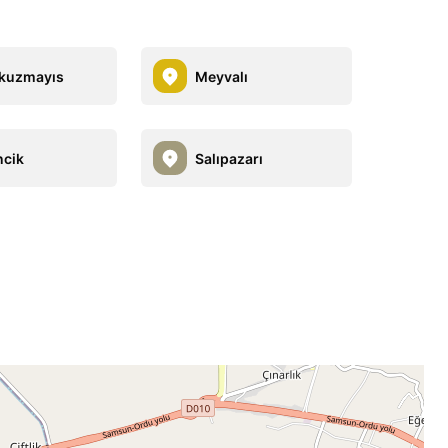
kuzmayıs
Meyvalı
cik
Salıpazarı