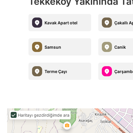
Tekkeköy Yakınında Tati
Kavak Apart otel
Çakallı A
Samsun
Canik
Terme Çayı
Çarşamb
Haritayı gezdirdiğimde ara