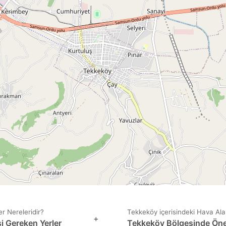
r Nereleridir?
Tekkeköy içerisindeki Hava Alan
+
i Gereken Yerler
Tekkeköy Bölgesinde Öner