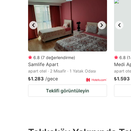
question
qu
mark
m
key
k
to
to
get
ge
the
th
keyboard
k
6.8
(
7
değerlendirme
)
6.8
(
1
Samlife Apart
Medi A
shortcuts
sh
apart otel · 2 Misafir · 1 Yatak Odası
apart ote
for
fo
₺1.283
/gece
₺1.593
changing
c
Teklifi görüntüleyin
dates.
da