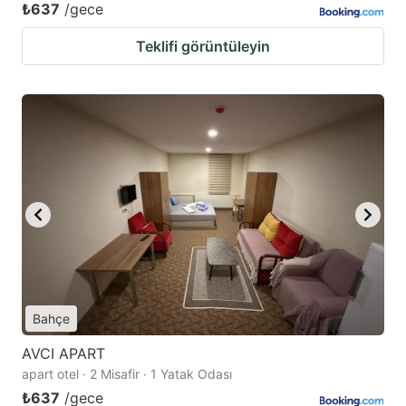
₺637
/gece
Teklifi görüntüleyin
Bahçe
AVCI APART
apart otel · 2 Misafir · 1 Yatak Odası
₺637
/gece