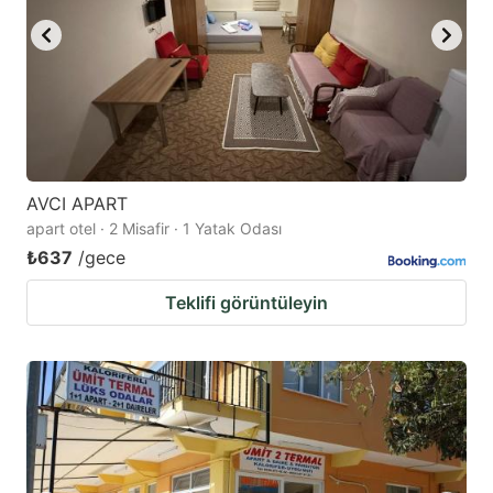
AVCI APART
apart otel · 2 Misafir · 1 Yatak Odası
₺637
/gece
Teklifi görüntüleyin