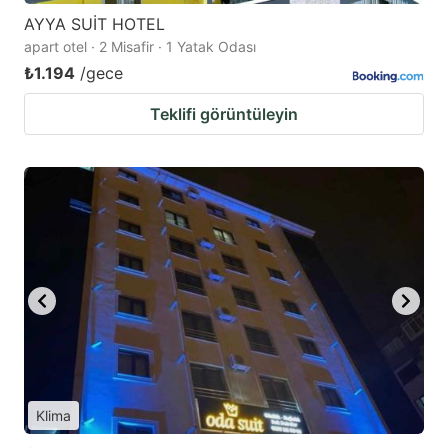
AYYA SUİT HOTEL
apart otel · 2 Misafir · 1 Yatak Odası
₺1.194
/gece
Teklifi görüntüleyin
Klima