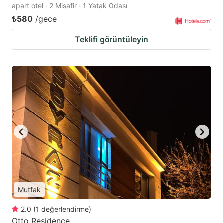
apart otel · 2 Misafir · 1 Yatak Odası
₺580
/gece
Teklifi görüntüleyin
Mutfak
2.0
(
1
değerlendirme
)
Otto Residence