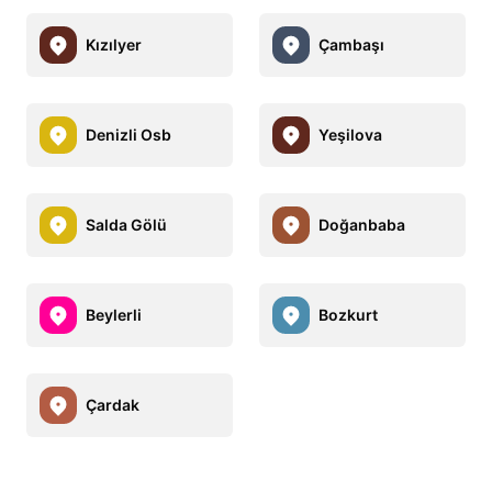
Kızılyer
Çambaşı
Denizli Osb
Yeşilova
Salda Gölü
Doğanbaba
Beylerli
Bozkurt
Çardak