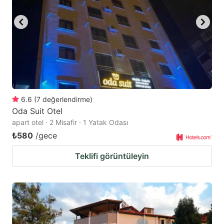
to
to
get
get
the
the
keyboard
keyboard
shortcuts
shortcuts
for
for
changing
changing
6.6
(
7
değerlendirme
)
dates.
dates.
Oda Suit Otel
apart otel · 2 Misafir · 1 Yatak Odası
₺580
/gece
Teklifi görüntüleyin