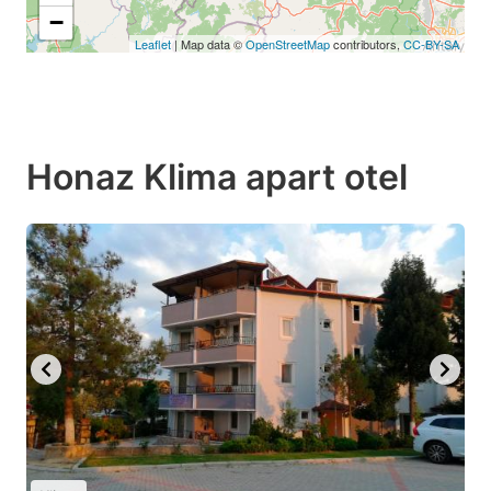
−
Leaflet
| Map data ©
OpenStreetMap
contributors,
CC-BY-SA
Honaz Klima apart otel