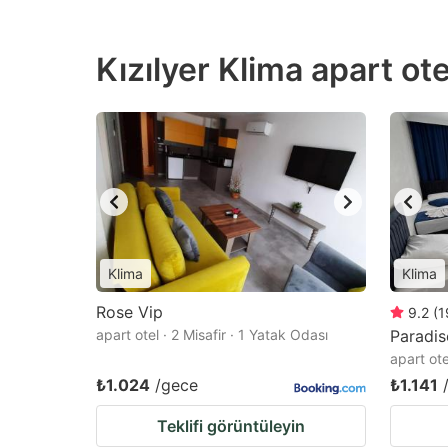
Kızılyer Klima apart ote
Klima
Klima
Rose Vip
9.2
(
1
apart otel · 2 Misafir · 1 Yatak Odası
Paradi
apart ote
₺1.024
/gece
₺1.141
Teklifi görüntüleyin