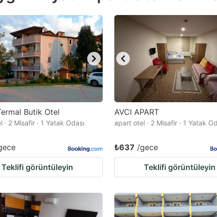
estion
ark
ey
t
e
eyboard
ortcuts
ermal Butik Otel
AVCI APART
l · 2 Misafir · 1 Yatak Odası
r
apart otel · 2 Misafir · 1 Yatak O
hanging
gece
₺637
/gece
tes.
Teklifi görüntüleyin
Teklifi görüntüleyin