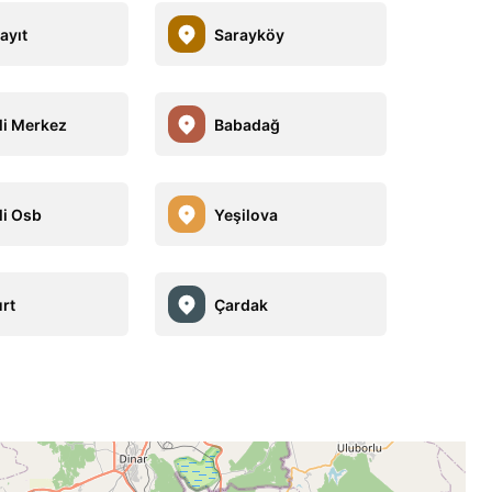
ayıt
Sarayköy
li Merkez
Babadağ
li Osb
Yeşilova
rt
Çardak