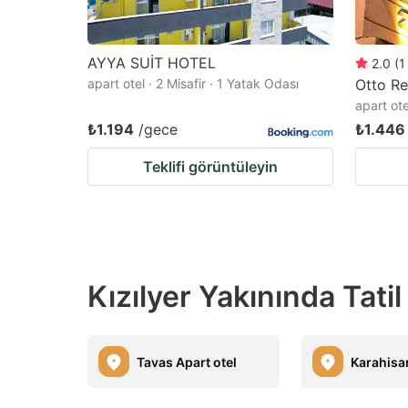
AYYA SUİT HOTEL
2.0
(
1
apart otel · 2 Misafir · 1 Yatak Odası
Otto Re
apart ote
₺1.194
/gece
₺1.446
Teklifi görüntüleyin
Kızılyer Yakınında Tatil
Tavas Apart otel
Karahisar