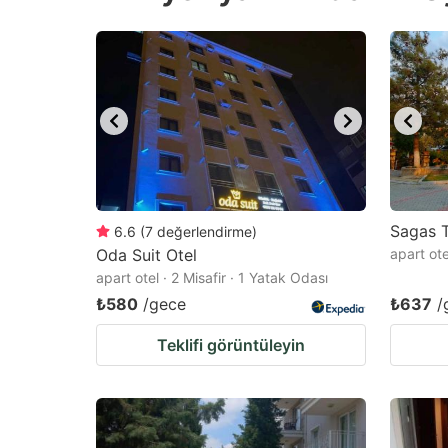
question
qu
mark
m
key
k
to
to
get
ge
the
th
keyboard
k
shortcuts
sh
Sagas T
6.6
(
7
değerlendirme
)
Oda Suit Otel
for
apart ote
fo
apart otel · 2 Misafir · 1 Yatak Odası
changing
c
₺580
/gece
₺637
/
dates.
da
Teklifi görüntüleyin