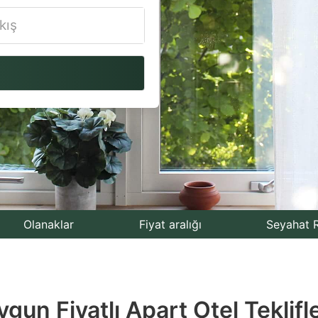
vigate
ackward
teract
th
e
lendar
nd
lect
Olanaklar
Fiyat aralığı
Seyahat R
te.
ess
gun Fiyatlı Apart Otel Teklifle
e