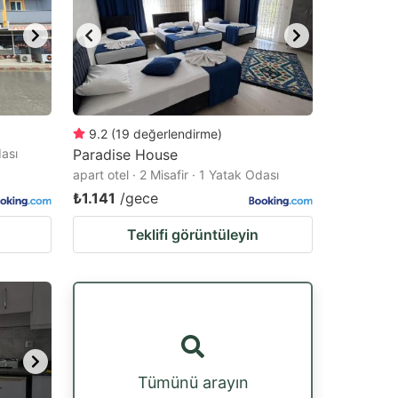
9.2
(
19
değerlendirme
)
dası
Paradise House
apart otel · 2 Misafir · 1 Yatak Odası
₺1.141
/gece
Teklifi görüntüleyin
Tümünü arayın