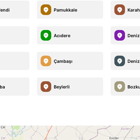
endi
Pamukkale
Karah
Acıdere
Deniz
Çambaşı
Deniz
ba
Beylerli
Bozku