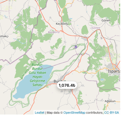
1,076.4₺
Leaflet
| Map data ©
OpenStreetMap
contributors,
CC-BY-SA