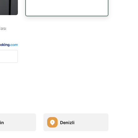
dası
in
Denizli