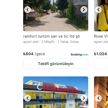
rainfort turizm san ve tic ltd şti
Rose V
apart otel · 2 Misafir · 1 Yatak Odası
apart ote
₺804
/gece
₺1.024
Teklifi görüntüleyin