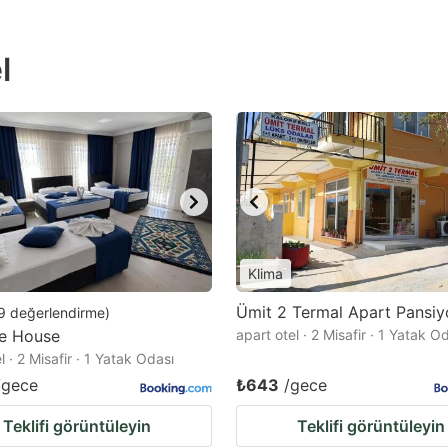
l
Klima
Ümit 2 Termal Apart Pansiy
9
değerlendirme
)
se House
apart otel · 2 Misafir · 1 Yatak O
l · 2 Misafir · 1 Yatak Odası
/gece
₺643
/gece
Teklifi görüntüleyin
Teklifi görüntüleyin