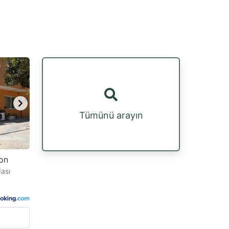
Tümünü arayın
on
dası