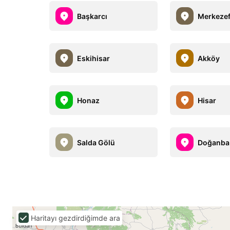
Başkarcı
Merkezef
Eskihisar
Akköy
Honaz
Hisar
Salda Gölü
Doğanba
Haritayı gezdirdiğimde ara